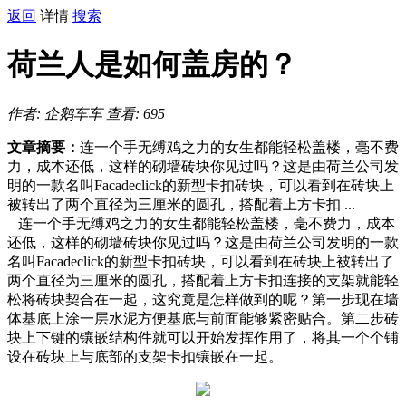
返回
详情
搜索
荷兰人是如何盖房的？
作者: 企鹅车车
查看: 695
文章摘要：
连一个手无缚鸡之力的女生都能轻松盖楼，毫不费
力，成本还低，这样的砌墙砖块你见过吗？这是由荷兰公司发
明的一款名叫Facadeclick的新型卡扣砖块，可以看到在砖块上
被转出了两个直径为三厘米的圆孔，搭配着上方卡扣 ...
连一个手无缚鸡之力的女生都能轻松盖楼，毫不费力，成本
还低，这样的砌墙砖块你见过吗？这是由荷兰公司发明的一款
名叫Facadeclick的新型卡扣砖块，可以看到在砖块上被转出了
两个直径为三厘米的圆孔，搭配着上方卡扣连接的支架就能轻
松将砖块契合在一起，这究竟是怎样做到的呢？第一步现在墙
体基底上涂一层水泥方便基底与前面能够紧密贴合。第二步砖
块上下键的镶嵌结构件就可以开始发挥作用了，将其一个个铺
设在砖块上与底部的支架卡扣镶嵌在一起。