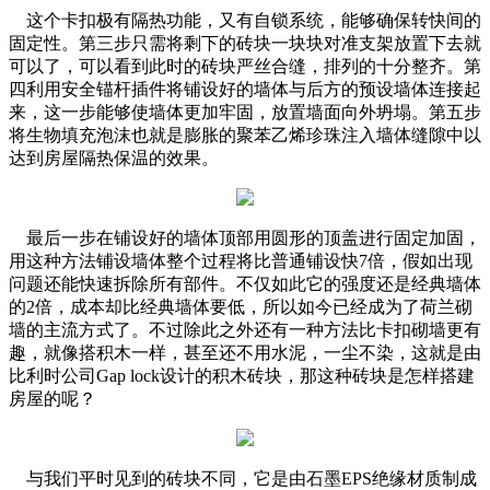
这个卡扣极有隔热功能，又有自锁系统，能够确保转快间的
固定性。第三步只需将剩下的砖块一块块对准支架放置下去就
可以了，可以看到此时的砖块严丝合缝，排列的十分整齐。第
四利用安全锚杆插件将铺设好的墙体与后方的预设墙体连接起
来，这一步能够使墙体更加牢固，放置墙面向外坍塌。第五步
将生物填充泡沫也就是膨胀的聚苯乙烯珍珠注入墙体缝隙中以
达到房屋隔热保温的效果。
最后一步在铺设好的墙体顶部用圆形的顶盖进行固定加固，
用这种方法铺设墙体整个过程将比普通铺设快7倍，假如出现
问题还能快速拆除所有部件。不仅如此它的强度还是经典墙体
的2倍，成本却比经典墙体要低，所以如今已经成为了荷兰砌
墙的主流方式了。不过除此之外还有一种方法比卡扣砌墙更有
趣，就像搭积木一样，甚至还不用水泥，一尘不染，这就是由
比利时公司Gap lock设计的积木砖块，那这种砖块是怎样搭建
房屋的呢？
与我们平时见到的砖块不同，它是由石墨EPS绝缘材质制成