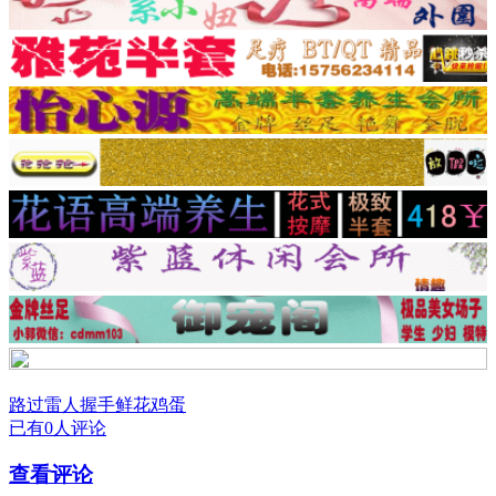
路过
雷人
握手
鲜花
鸡蛋
已有0人评论
查看评论