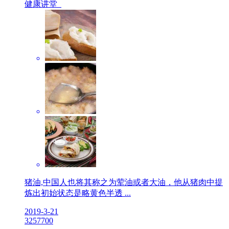
健康讲堂
猪油,中国人也将其称之为荤油或者大油，他从猪肉中提
炼出初始状态是略黄色半透 ...
2019-3-21
32
5770
0