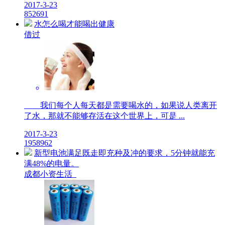
2017-3-23
8
5269
1
水怎么喝才能喝出健康
借过
我们每个人每天都是需要喝水的，如果说人类离开
了水，那就不能够存活在这个世界上，可是 ...
2017-3-23
19
5896
2
新型电池满足既走即充种及冲的要求，5分钟就能充
满48%的电量。
成都小资生活