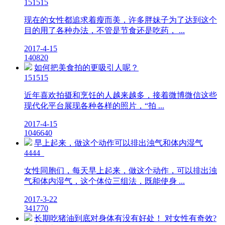
151515
现在的女性都追求着瘦而美，许多胖妹子为了达到这个
目的用了各种办法，不管是节食还是吃药， ...
2017-4-15
1
4082
0
如何把美食拍的更吸引人呢？
151515
近年喜欢拍摄和烹饪的人越来越多，接着微博微信这些
现代化平台展现各种各样的照片，“拍 ...
2017-4-15
10
4664
0
早上起来，做这个动作可以排出浊气和体内湿气
4444
女性同胞们，每天早上起来，做这个动作，可以排出浊
气和体内湿气，这个体位三组法，既能使身 ...
2017-3-22
3
4177
0
长期吃猪油到底对身体有没有好处！ 对女性有奇效?