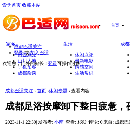
设为首页
收藏本站
首页
家乡
生活
成都
成都巴适关注
登录
或
加入巴适
田园风光
休闲点评
山川大地
最新电影
欢迎您，门外的站长 !
登录
可操作过多..
手机拍客
情感空间
成都杂谈
生活常识
成都巴适关注
›
首页
›
休闲专题
›
查看内容
成都足浴按摩卸下整日疲惫，
2023-11-1 22:30
|
发布者:
小南
|
查看:
1693
|
评论: 0
|
来自: 成都