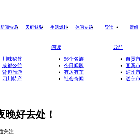
新闻特讯
天府魅影
生活爆料
休闲专题
导读
群组
阅读
导航
川味秘笈
56个名族
自贡
成都公益
今日闻题
宜宾
背包旅游
有房有车
泸州
四川特产
社会奇闻
遂宁
夜晚好去处！
巴适关注