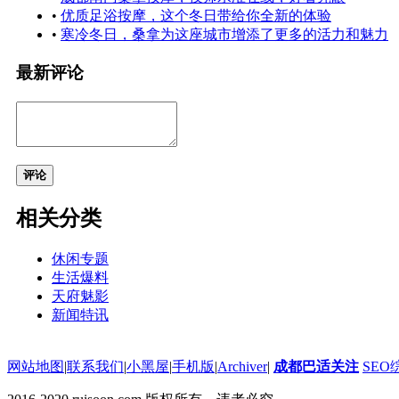
•
优质足浴按摩，这个冬日带给你全新的体验
•
寒冷冬日，桑拿为这座城市增添了更多的活力和魅力
最新评论
评论
相关分类
休闲专题
生活爆料
天府魅影
新闻特讯
网站地图
|
联系我们
|
小黑屋
|
手机版
|
Archiver
|
成都巴适关注
SEO