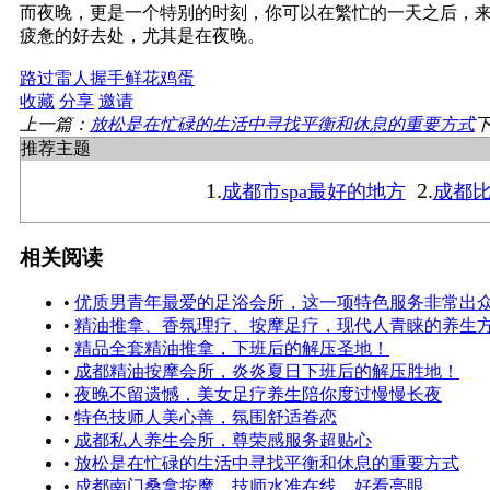
而夜晚，更是一个特别的时刻，你可以在繁忙的一天之后，
疲惫的好去处，尤其是在夜晚。
路过
雷人
握手
鲜花
鸡蛋
收藏
分享
邀请
上一篇：
放松是在忙碌的生活中寻找平衡和休息的重要方式
推荐主题
1.
2.
成都市spa最好的地方
成都比
相关阅读
•
优质男青年最爱的足浴会所，这一项特色服务非常出
•
精油推拿、香氛理疗、按摩足疗，现代人青睐的养生方
•
精品全套精油推拿，下班后的解压圣地！
•
成都精油按摩会所，炎炎夏日下班后的解压胜地！
•
夜晚不留遗憾，美女足疗养生陪你度过慢慢长夜
•
特色技师人美心善，氛围舒适眷恋
•
成都私人养生会所，尊荣感服务超贴心
•
放松是在忙碌的生活中寻找平衡和休息的重要方式
•
成都南门桑拿按摩，技师水准在线，好看亮眼