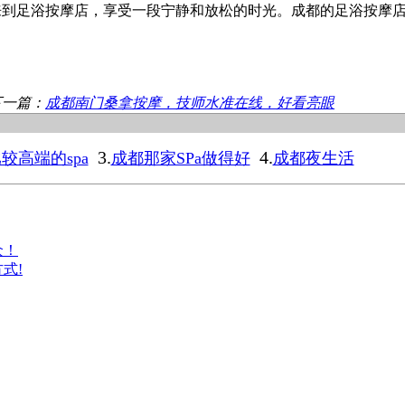
来到足浴按摩店，享受一段宁静和放松的时光。成都的足浴按摩
下一篇：
成都南门桑拿按摩，技师水准在线，好看亮眼
3.
4.
较高端的spa
成都那家SPa做得好
成都夜生活
众！
式!