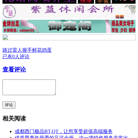
路过
雷人
握手
鲜花
鸡蛋
已有0人评论
查看评论
评论
相关阅读
成都西门极品BT,QT，让您享受超值高端服务
优质男青年最爱的足浴会所，这一项特色服务非常出