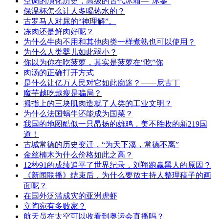
空调的演化历史，高级的古代冰箱—“冰鉴”
保温杯怎么让人多喝热水的？
古罗马人对尿的“神理解”。
冻肉还是鲜肉好呢？
为什么牛肉不用和其他肉类一样煮熟也可以使用？
为什么人类婴儿如此弱小？
你以为你在吃菠萝，其实是菠萝在“吃”你
肉汤的正确打开方式
是什么让亿万人民对它如此痴迷？——尼古丁
魔芋越吃越瘦是骗局？
拇指上的三块肌肉造就了人类的工业文明？
为什么法国蜗牛还能成为国菜？
我国的地图酷似一只昂扬的雄鸡，美不胜收的新219国
道！
古城常德的历史变迁，“为天下溪，常德不离”
金丝楠木为什么价格如此之高？
12秒91的成绩追平了世界纪录，刘翔跑赢黑人的原因？
《新闻联播》结束后，为什么要放主持人整理稿子的画
面呢？
在国外泛滥成灾的亚洲虎虾
立陶宛有多败家？
航天员在太空可以收看到奥运会直播吗？