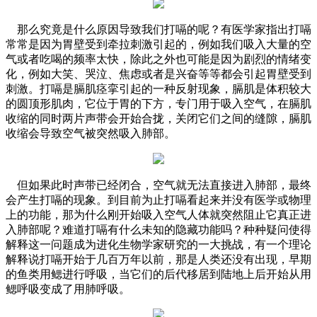
那么究竟是什么原因导致我们打嗝的呢？有医学家指出打嗝
常常是因为胃壁受到牵拉刺激引起的，例如我们吸入大量的空
气或者吃喝的频率太快，除此之外也可能是因为剧烈的情绪变
化，例如大笑、哭泣、焦虑或者是兴奋等等都会引起胃壁受到
刺激。打嗝是膈肌痉挛引起的一种反射现象，膈肌是体积较大
的圆顶形肌肉，它位于胃的下方，专门用于吸入空气，在膈肌
收缩的同时两片声带会开始合拢，关闭它们之间的缝隙，膈肌
收缩会导致空气被突然吸入肺部。
但如果此时声带已经闭合，空气就无法直接进入肺部，最终
会产生打嗝的现象。到目前为止打嗝看起来并没有医学或物理
上的功能，那为什么刚开始吸入空气人体就突然阻止它真正进
入肺部呢？难道打嗝有什么未知的隐藏功能吗？种种疑问使得
解释这一问题成为进化生物学家研究的一大挑战，有一个理论
解释说打嗝开始于几百万年以前，那是人类还没有出现，早期
的鱼类用鳃进行呼吸，当它们的后代移居到陆地上后开始从用
鳃呼吸变成了用肺呼吸。