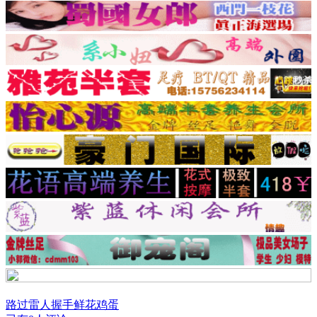
路过
雷人
握手
鲜花
鸡蛋