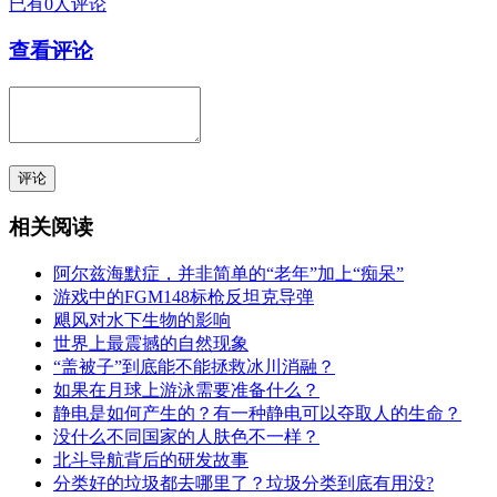
已有0人评论
查看评论
评论
相关阅读
阿尔兹海默症，并非简单的“老年”加上“痴呆”
游戏中的FGM148标枪反坦克导弹
飓风对水下生物的影响
世界上最震撼的自然现象
“盖被子”到底能不能拯救冰川消融？
如果在月球上游泳需要准备什么？
静电是如何产生的？有一种静电可以夺取人的生命？
没什么不同国家的人肤色不一样？
北斗导航背后的研发故事
分类好的垃圾都去哪里了？垃圾分类到底有用没?