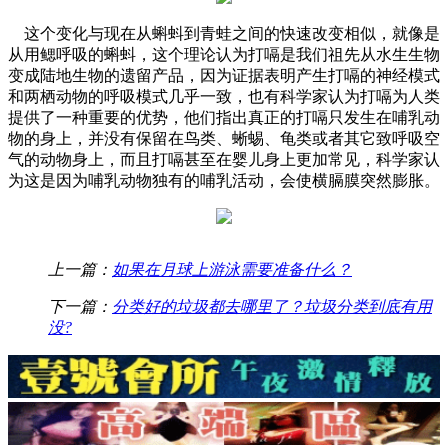
这个变化与现在从蝌蚪到青蛙之间的快速改变相似，就像是
从用鳃呼吸的蝌蚪，这个理论认为打嗝是我们祖先从水生生物
变成陆地生物的遗留产品，因为证据表明产生打嗝的神经模式
和两栖动物的呼吸模式几乎一致，也有科学家认为打嗝为人类
提供了一种重要的优势，他们指出真正的打嗝只发生在哺乳动
物的身上，并没有保留在鸟类、蜥蜴、龟类或者其它致呼吸空
气的动物身上，而且打嗝甚至在婴儿身上更加常见，科学家认
为这是因为哺乳动物独有的哺乳活动，会使横膈膜突然膨胀。
上一篇：
如果在月球上游泳需要准备什么？
下一篇：
分类好的垃圾都去哪里了？垃圾分类到底有用
没?