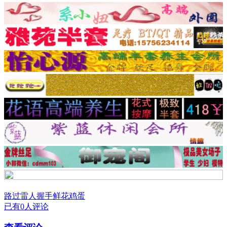
路过
雷人
握手
鲜花
鸡蛋
已有0人评论