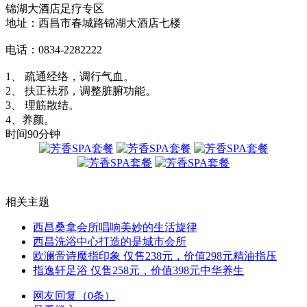
锦湖大酒店足疗专区
地址：西昌市春城路锦湖大酒店七楼
电话：0834-2282222
1、 疏通经络，调行气血。
2、 扶正袪邪，调整脏腑功能。
3、 理筋散结。
4、养颜。
时间90分钟
相关主题
西昌桑拿会所唱响美妙的生活旋律
西昌洗浴中心打造的是城市会所
欧澜帝诗魔指印象 仅售238元，价值298元精油指压
指逸轩足浴 仅售258元，价值398元中华养生
网友回复（0条）