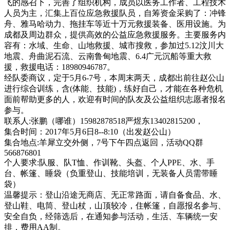
飞的感召下，完善了组织机构，成员以医务工作者、工程技术
人员为主，汇集上百位应急救援队员，自筹资金采购了：冲锋
舟、雅马哈动力、拖挂车等近十万元救援装备、医用设施。为
成都及周边群众，提供高效的公益应急救援服务。主要服务内
容有：水域、生命、山地救援、城市搜救，参加过5.12汶川大
地震、舟曲泥石流、云南鲁甸地震、6.4广元沉船等重大救
援，救援电话：18980946787。
经队委商议，定于5月6-7号，本周末两天，成都出前往赵公山
进行综合训练，含(体能、技能)，练好自己，才能在各种危机
面前帮助更多的人，欢迎有时间的队友及公益组织志愿者报名
参与。
联系人:张鹏（哪谁）15982878518严煜东13402815200，
集合时间：2017年5月6日8--8:10（出发赵公山）
集合地点:羊犀立交外侧，7号下午四点返回，活动QQ群
566876801
个人要求:队服、队T恤、作训靴、头盔、个人PPE、水、手
台、帐篷、睡袋（负重登山、技能培训，无装备人员需带睡
袋）
温馨提示：登山沿途无商店、无正常路面，请自备食品、水、
登山鞋、电筒、登山杖，山顶较冷，住帐篷，自愿报名参与、
安全自负，经筛选后，在通知参与活动，生活、车辆统一安
排，费用AA制。