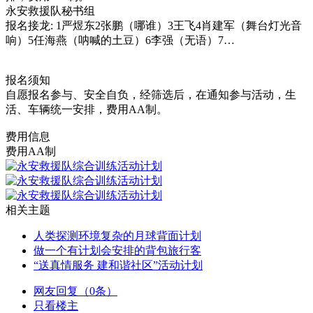
永安救援队秘书组
报名接龙: 1严煜东2张鹏（哪谁）3王飞4肖建军（舞台灯光音
响）5任海燕（呐喊的土豆）6李强（无语）7…
报名须知
自愿报名参与、安全自负，经筛选后，在通知参与活动，生
活、车辆统一安排，费用AA制。
费用信息
费用AA制
相关主题
人类探测环境复杂的月球背面计划
做一个有计划会安排的背包旅行客
“送真情服务 建和谐社区”活动计划
网友回复（0条）
只看楼主