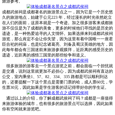
旅游参考。
成都武侯祠是成都著名的旅游景点之一，因为它是一个历史悠
久的旅游地点，始建于公元223 年，经过漫长的时光依然屹立
在人们的面前，这原本就是一个奇迹。加之很多游客来成都旅
游不仅仅是为了成都的美食，更多的时候他们寻找的是历史的
遗迹，是一种热爱追寻的人文情怀。如果选择来到成都武侯祠
游览，那么肯定不会让你失望，因为这里有着中国唯一一座君
臣合祀的祠庙，也是纪念诸葛亮、刘备及蜀汉英雄的地方，因
此每年都会有三国迷前来旅游参观膜拜，近距离的感受历史的
遗迹，近距离的感悟三国里的那些纷争和道义。
很多旅游的游客去一个景点游览之前，都会面临一个担忧就
是交通，说到这里就更加不必担心，因为成都武侯祠有直达的
公交，室内乘坐1、57、82、334、335 路都是可以顺利到达
的，还要提醒一下这个景点是需要门票的哈，成人票60元，学
生票30元，因此如果是学生游客的话记得带好你的学生证。
通过以上的介绍，你了解成都武侯祠了吗？成都是一座值得
来旅游体验的城市，也有很多的旅游景点可以选择，因此如果
你有空闲就来游览吧。