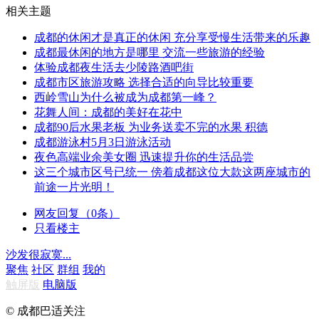
相关主题
成都的休闲才是真正的休闲 充分享受慢生活带来的乐趣
成都最休闲的地方是哪里 交流一些旅游的经验
体验成都夜生活去少陵路酒吧街
成都市区旅游攻略 选择合适的向导比较重要
西岭雪山为什么被成为成都第一峰？
花舞人间：成都的美好在花中
成都90后水果老板 为业务送卖不完的水果 积德
成都游泳村5月3日游泳活动
夜色高端业余美女圈 迅速提升你的生活品尝
这三个城市区号已统一 傍着成都这位大款这两座城市的
前途一片光明！
网友回复（0条）
只看楼主
沙发很寂寞...
聚焦
社区
群组
我的
触屏版
电脑版
© 成都巴适关注