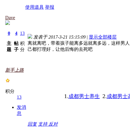
使用道具
举报
Dave
0
4
13
发表于 2017-3-21 15:15:09
|
显示全部楼层
离就离吧，带着孩子能离多远就离多远，这样男人
主
帖
积
己都打理好，让他后悔的去死吧
题
子
分
新手上路
积分
1.
2.
成都男士养生
成都男士
13
发消
息
回复
支持
反对