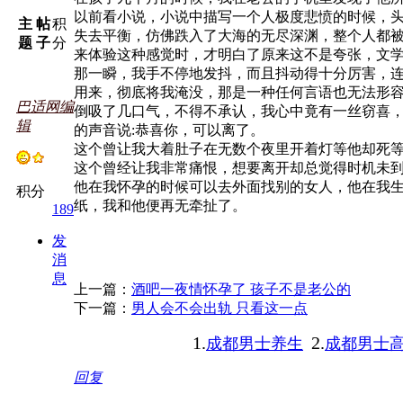
以前看小说，小说中描写一个人极度悲愤的时候，
主
帖
积
失去平衡，仿佛跌入了大海的无尽深渊，整个人都
题
子
分
来体验这种感觉时，才明白了原来这不是夸张，文
那一瞬，我手不停地发抖，而且抖动得十分厉害，连
用来，彻底将我淹没，那是一种任何言语也无法形
巴适网编
倒吸了几口气，不得不承认，我心中竟有一丝窃喜
辑
的声音说:恭喜你，可以离了。
这个曾让我大着肚子在无数个夜里开着灯等他却死
这个曾经让我非常痛恨，想要离开却总觉得时机未
他在我怀孕的时候可以去外面找别的女人，他在我
积分
纸，我和他便再无牵扯了。
189
发
消
息
上一篇：
酒吧一夜情怀孕了 孩子不是老公的
下一篇：
男人会不会出轨 只看这一点
1.
2.
成都男士养生
成都男士
回复