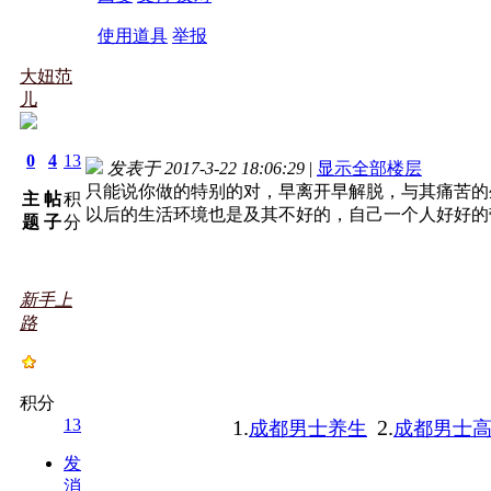
使用道具
举报
大妞范
儿
0
4
13
发表于 2017-3-22 18:06:29
|
显示全部楼层
只能说你做的特别的对，早离开早解脱，与其痛苦的
主
帖
积
以后的生活环境也是及其不好的，自己一个人好好的
题
子
分
新手上
路
积分
13
1.
2.
成都男士养生
成都男士
发
消