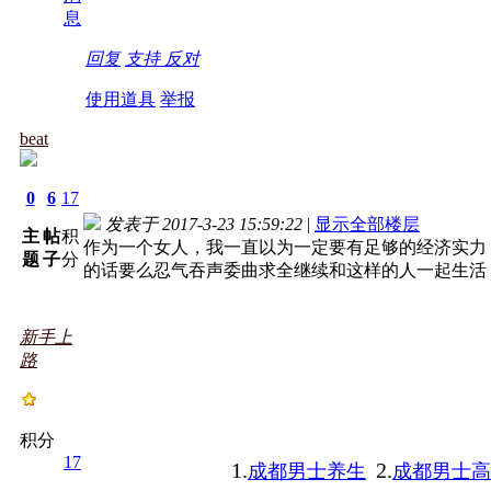
息
回复
支持
反对
使用道具
举报
beat
0
6
17
发表于 2017-3-23 15:59:22
|
显示全部楼层
主
帖
积
作为一个女人，我一直以为一定要有足够的经济实力
题
子
分
的话要么忍气吞声委曲求全继续和这样的人一起生活
新手上
路
积分
17
1.
2.
成都男士养生
成都男士高