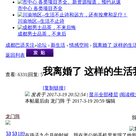
市中心 各类项目齐全
川渝地区--生活不止诗
成都男士品茶，不来后
成都巴适关注
»
论坛
›
新生活
›
情感空间
›
我离婚了 这样的生
返回列表
我离婚了 这样的生活
查看:
6331
|
回复:
5
[复制链接]
发表于 2017-3-19 20:52:54
|
显示全部楼层
|
阅读模
本帖最后由 龙门阵 于 2017-3-19 20:59 编辑
龙门阵
53
53
189
在孩子九个月的时候，我在老公的手机里发现了他