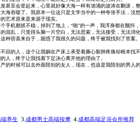
头发甚至会竖起来，心里就好像大海一样有汹涌的波涛在翻滚，
被大海吞噬了。我原本一位这只是文学当中的一种夸张手法，没
学的艺术原来是来源于现实。
个手机都抓不稳，掉到了地上，“啪”的一声，我浑身都在颤抖
容的混乱，只觉得头脑一片空白，无法思索，无法接受，无法消
，这种窃喜来自于，困惑了我很久的问题，终于被我找到了答案
等不回的人，这个让我躺在产床上承受着撕心裂肺疼痛却根本找
到的人，终于让我找着下定决心离开他的理由了。
生产的时候可以去外面陪别的女人，现在，也该是我陪别的男人
3.
4.
高端养生
成都男士高端按摩
成都高端足浴会所推荐