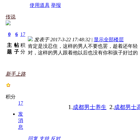
使用道具
举报
传说
0
6
17
发表于 2017-3-22 17:48:32
|
显示全部楼层
主
帖
积
肯定是没忍住，这样的男人不要也罢，趁着还年轻
题
子
分
对，这样的男人跟着他以后也没有你和孩子好过的
新手上路
积分
17
1.
2.
成都男士养生
成都男士
发
消
息
回复
支持
反对