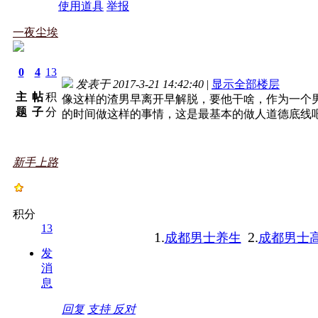
使用道具
举报
一夜尘埃
0
4
13
发表于 2017-3-21 14:42:40
|
显示全部楼层
主
帖
积
像这样的渣男早离开早解脱，要他干啥，作为一个
题
子
分
的时间做这样的事情，这是最基本的做人道德底线
新手上路
积分
13
1.
2.
成都男士养生
成都男士
发
消
息
回复
支持
反对