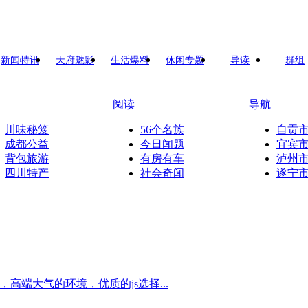
新闻特讯
天府魅影
生活爆料
休闲专题
导读
群组
阅读
导航
川味秘笈
56个名族
自贡
成都公益
今日闻题
宜宾
背包旅游
有房有车
泸州
四川特产
社会奇闻
遂宁