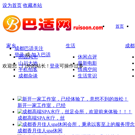
设为首页
收藏本站
首页
家乡
生活
成都
成都巴适关注
登录
或
加入巴适
田园风光
休闲点评
山川大地
最新电影
欢迎您，门外的站长 !
登录
可操作过多..
手机拍客
情感空间
成都杂谈
生活常识
新开一家工作室，已经
成都高端SPA水疗，丝
成都香月佳人spa休闲