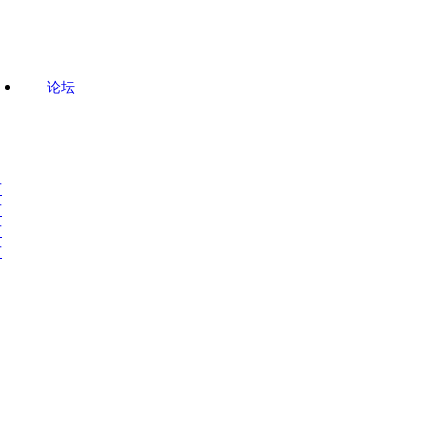
论坛
市
市
市
市