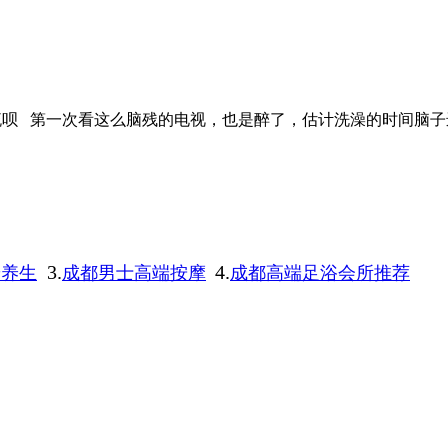
流呗
第一次看这么脑残的电视，也是醉了，估计洗澡的时间脑子
3.
4.
端养生
成都男士高端按摩
成都高端足浴会所推荐