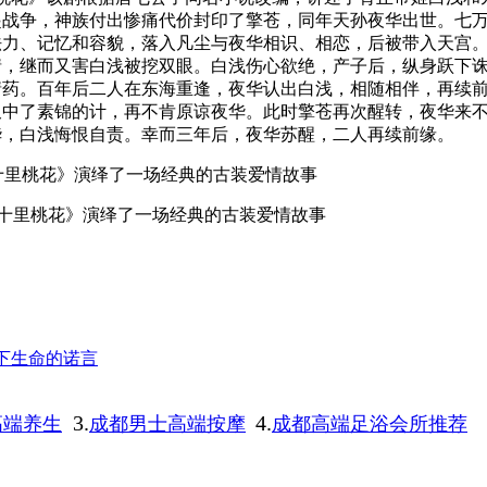
起战争，神族付出惨痛代价封印了擎苍，同年天孙夜华出世。七
法力、记忆和容貌，落入凡尘与夜华相识、相恋，后被带入天宫
情，继而又害白浅被挖双眼。白浅伤心欲绝，产子后，纵身跃下
情药。百年后二人在东海重逢，夜华认出白浅，相随相伴，再续
又中了素锦的计，再不肯原谅夜华。此时擎苍再次醒转，夜华来
华，白浅悔恨自责。幸而三年后，夜华苏醒，二人再续前缘。
十里桃花》演绎了一场经典的古装爱情故事
许下生命的诺言
3.
4.
高端养生
成都男士高端按摩
成都高端足浴会所推荐