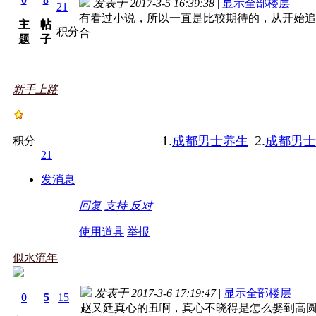
发表于 2017-3-5 16:39:38
|
显示全部楼层
21
有看过小说，所以一直是比较期待的，从开始追
主
帖
积分
合
题
子
新手上路
1.
2.
成都男士养生
成都男士
积分
21
发消息
回复
支持
反对
使用道具
举报
似水流年
发表于 2017-3-6 17:19:47
|
显示全部楼层
0
5
15
赵又廷真心的丑啊，真心不晓得是怎么娶到高