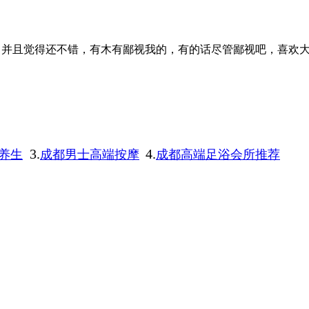
，并且觉得还不错，有木有鄙视我的，有的话尽管鄙视吧，喜欢
3.
4.
养生
成都男士高端按摩
成都高端足浴会所推荐