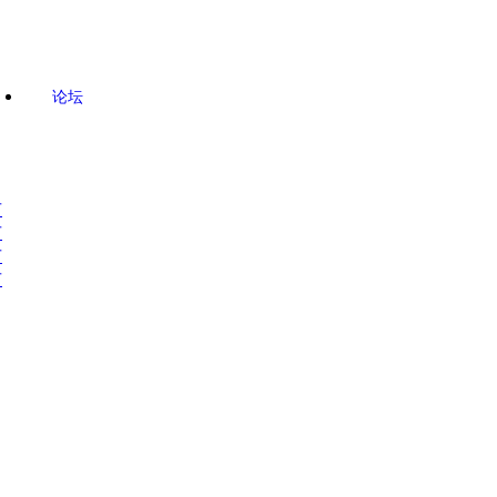
论坛
市
市
市
市