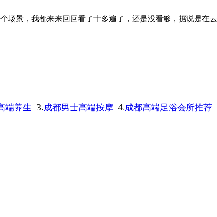
那个场景，我都来来回回看了十多遍了，还是没看够，据说是在
3.
4.
高端养生
成都男士高端按摩
成都高端足浴会所推荐