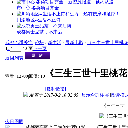
市中心 各类项目齐全
川渝地区--生活不止诗
成都男士品茶，不来后
成都巴适关注
»
论坛
›
新生活
›
最新电影
›
《三生三世十里桃
1
2
/ 2 页
下一页
返回列表
《三生三世十里桃花
查看:
12700
|
回复:
10
[复制链接]
发表于 2017-3-2 10:32:05
|
显示全部楼层
|
阅读模
《三生三世
今日图腾
成都耍耍网今日为你推荐电影——《三生三世十里