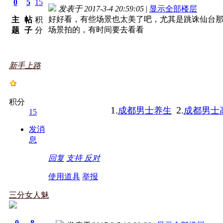
0
5
15
发表于 2017-3-4 20:59:05
|
显示全部楼层
好好看，有些场景也太美了吧，尤其是跳诛仙台
主
帖
积
场景拍的，有时间要去看看
题
子
分
新手上路
积分
1.
2.
成都男士养生
成都男士
15
发消
息
回复
支持
反对
使用道具
举报
三分女人魅
0
8