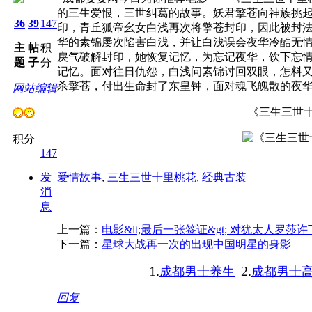
的三生爱恨，三世纠葛的故事。妖君擎苍向神族挑
36
39
147
印，青丘狐帝幺女白浅再次将擎苍封印，因此被封
华的素锦屡次陷害白浅，并让白浅误会夜华冷酷无
主
帖
积
戾气破解封印，她恢复记忆，为忘记夜华，饮下忘
题
子
分
记忆。面对往日仇怨，白浅问素锦讨回双眼，怎料
杀擎苍，付出生命封了东皇钟，面对魂飞魄散的夜
网站编辑
《三生三世
积分
147
发
爱情故事
,
三生三世十里桃花
,
经典古装
消
息
上一篇：
电影&lt;最后一张签证&gt; 对犹太人罗莎
下一篇：
星球大战再一次的出现中国明星的身影
1.
2.
成都男士养生
成都男士
回复