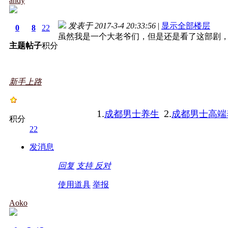
andy
发表于 2017-3-4 20:33:56
|
显示全部楼层
0
8
22
虽然我是一个大老爷们，但是还是看了这部剧
主题
帖子
积分
新手上路
1.
2.
成都男士养生
成都男士高端
积分
22
发消息
回复
支持
反对
使用道具
举报
Aoko