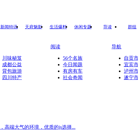
新闻特讯
天府魅影
生活爆料
休闲专题
导读
群组
阅读
导航
川味秘笈
56个名族
自贡
成都公益
今日闻题
宜宾
背包旅游
有房有车
泸州
四川特产
社会奇闻
遂宁