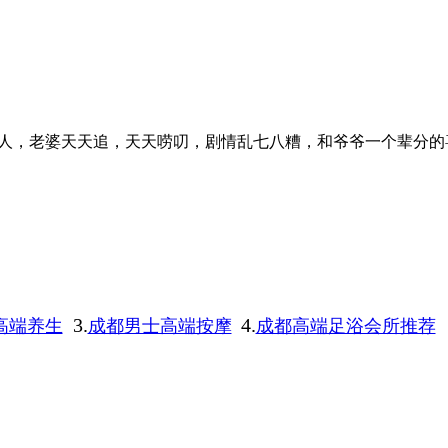
人，老婆天天追，天天唠叨，剧情乱七八糟，和爷爷一个辈分的
3.
4.
高端养生
成都男士高端按摩
成都高端足浴会所推荐