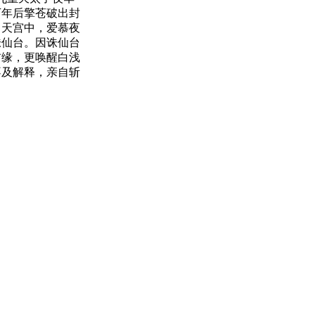
万年后擎苍破出封
。天宫中，爱慕夜
诛仙台。因诛仙台
前缘，更唤醒白浅
不及解释，亲自斩