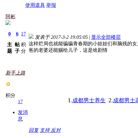
使用道具
举报
阿彬
0
6
17
发表于 2017-3-2 19:05:05
|
显示全部楼层
这样烂局也就能骗骗青春期的小娃娃们和脑残的女
主
帖
积
爸的老婆还能赐给儿子，这是啥剧情
题
子
分
新手上路
积分
1.
2.
成都男士养生
成都男士
17
发消
息
回复
支持
反对