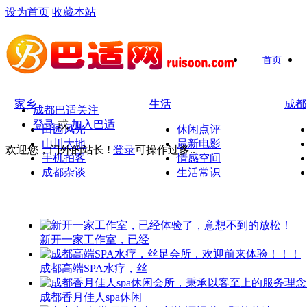
设为首页
收藏本站
首页
家乡
生活
成都
成都巴适关注
登录
或
加入巴适
田园风光
休闲点评
山川大地
最新电影
欢迎您，门外的站长 !
登录
可操作过多..
手机拍客
情感空间
成都杂谈
生活常识
新开一家工作室，已经
成都高端SPA水疗，丝
成都香月佳人spa休闲