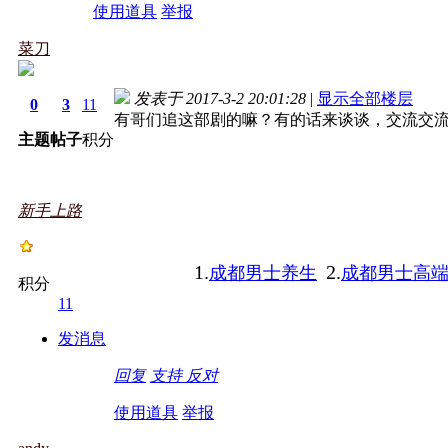
使用道具
举报
菜刀
发表于 2017-3-2 20:01:28
|
显示全部楼层
0
3
11
有哥们追这部剧的嘛？有的话来谈谈，交流交
主题
帖子
积分
新手上路
1.
2.
成都男士养生
成都男士高
积分
11
发消息
回复
支持
反对
使用道具
举报