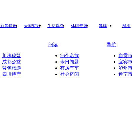
新闻特讯
天府魅影
生活爆料
休闲专题
导读
群组
阅读
导航
川味秘笈
56个名族
自贡
成都公益
今日闻题
宜宾
背包旅游
有房有车
泸州
四川特产
社会奇闻
遂宁