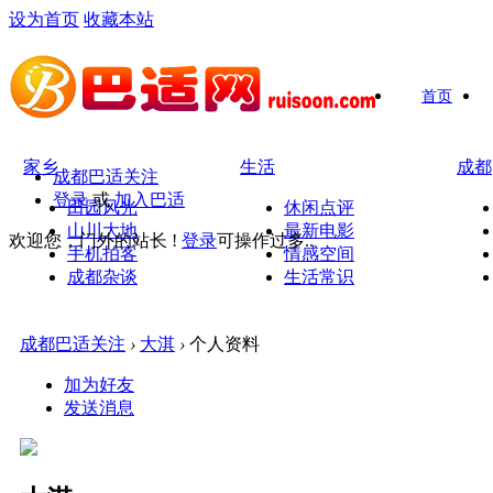
设为首页
收藏本站
首页
家乡
生活
成都
成都巴适关注
登录
或
加入巴适
田园风光
休闲点评
山川大地
最新电影
欢迎您，门外的站长 !
登录
可操作过多..
手机拍客
情感空间
成都杂谈
生活常识
成都巴适关注
›
大淇
›
个人资料
加为好友
发送消息