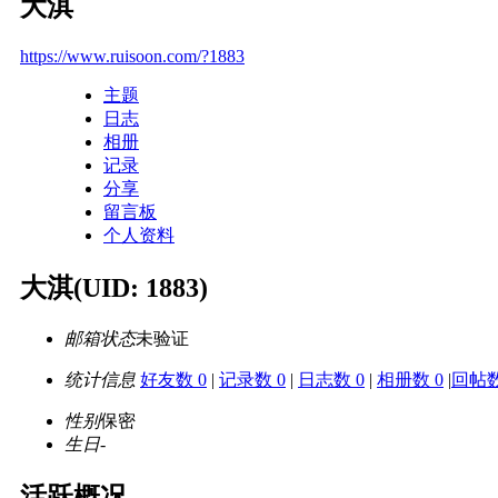
大淇
https://www.ruisoon.com/?1883
主题
日志
相册
记录
分享
留言板
个人资料
大淇
(UID: 1883)
邮箱状态
未验证
统计信息
好友数 0
|
记录数 0
|
日志数 0
|
相册数 0
|
回帖数
性别
保密
生日
-
活跃概况