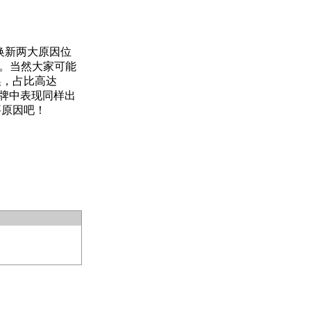
试换新两大原因位
迭。当然大家可能
换，占比高达
有品牌中表现同样出
要原因吧！