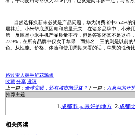
看，‌‌平均使用寿命仅为25.6个月，也就是两年多一点，‌‌与
‌‌ 当然选择换新未必就是产品问题，华为消费者中25.4%
居其后。小米垫底原因却和质量无关，在诸多品牌中，小米用户
第一反应是小米手机产品质量不行，‌‌但是答案还真不是这
27.9%，在所有品牌中仅次于苹果‌‌，而排名二三的则是以前的
色。从性能、价格、体验和使用周期‌‌来看的话，‌‌苹果的性
路过
雷人
握手
鲜花
鸡蛋
收藏
分享
邀请
上一篇：
全球变暖，还有城市能受益？
下一篇：
万泉河的守
推荐主题
1.
2.
成都市spa最好的地方
成都比
相关阅读