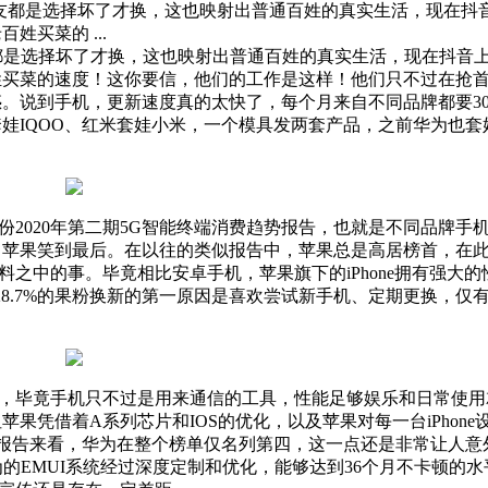
网友都是选择坏了才换，这也映射出普通百姓的真实生活，现在抖
买菜的 ...
都是选择坏了才换，这也映射出普通百姓的真实生活，现在抖音
百姓买菜的速度！这你要信，他们的工作是这样！他们只不过在抢
。说到手机，更新速度真的太快了，‌‌每个月来自不同品牌都要3
vo套娃IQOO、红米套娃小米，‌‌一个模具发两套产品，之前华为也
020年第二期5G智能终端消费趋势报告，也就是不同品牌手
、苹果笑到最后。在以往的类似报告中，苹果总是高居榜首，‌‌在
料之中的事。毕竟相比安卓手机，苹果旗下的iPhone拥有强大
8.7%的果粉换新的第一原因是喜欢尝试新手机、定期更换，仅有17.
毕竟手机只不过是用来通信的工具‌‌，性能足够娱乐和日常使用
果凭借着A系列芯片和IOS的优化，以及苹果对每一台iPhone
告来看，华为在整个榜单仅名列第四，‌‌这一点还是非常让人意外
EMUI系统经过深度定制和优化，能够达到36个月不卡顿的水平