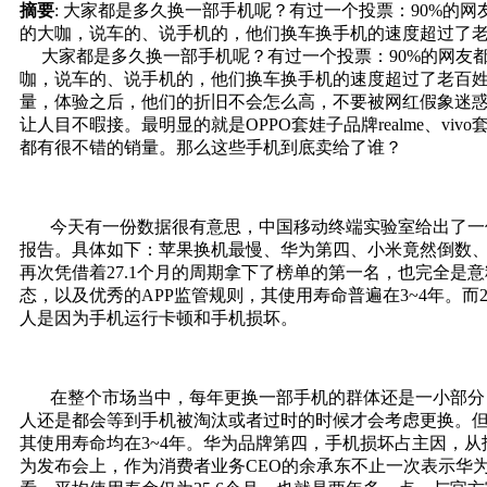
摘要
: 大家都是多久换一部手机呢？有过一个投票：90%的
的大咖，说车的、说手机的，他们换车换手机的速度超过了老百姓
大家都是多久换一部手机呢？有过一个投票：90%的网友
咖，说车的‌‌、说手机的，他们换车换手机的速度超过了老
量‌‌，体验之后，他们的折旧不会怎么高，不要被网红假象迷惑
让人目不暇接。最明显的就是OPPO套娃子品牌realme、vi
都有很不错的销量。‌‌那么这些手机到底卖给了谁？
今天有一份数据很有意思，中国移动终端实验室给出了一份2
报告。具体如下‌‌：苹果换机最慢、华为第四、小米竟然倒数
再次凭借着27.1个月的周期拿下了榜单的第一名，也完全是意
态，以及优秀的APP监管规则，其使用寿命普遍在3~4年。‌‌而2
人是因为手机运行卡顿和手机损坏。
在整个市场当中，每年更换一部手机的群体还是一小部分，
人还是都会等到手机被淘汰或者过时的时候才会考虑更换。但苹
其使用寿命均在3~4年。华为品牌第四，手机损坏占主因，从报
为发布会上，作为消费者业务CEO的余承东不止一次表示华为的