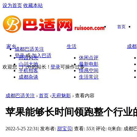
设为首页
收藏本站
首页
家乡
生活
成都
成都巴适关注
登录
或
加入巴适
田园风光
休闲点评
山川大地
最新电影
欢迎您，门外的站长 !
登录
可操作过多..
手机拍客
情感空间
成都杂谈
生活常识
成都巴适关注
›
首页
›
天府魅影
›
查看内容
苹果能够长时间领跑整个行业
2022-5-25 22:31
|
发布者:
甜宝贝
|
查看:
553
|
评论: 0
|
来自: 成都