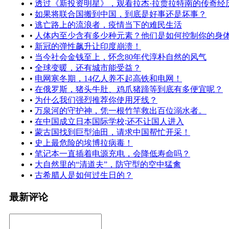
•
透过《新投资明星》，观看拉杰·拉贾拉特南的传奇经
•
如果将联合国搬到中国，到底是好事还是坏事？
•
逃亡路上的流浪者，疫情当下的难民生活
•
人体内至少含有多少种元素？他们是如何控制你的身
•
新冠的弹性飙升让印度崩溃！
•
当今社会金钱至上，怀念80年代淳朴自然的风气
•
全球变暖，还有城市能受益？
•
电网寒冬期，14亿人养不起高铁和电网！
•
在俄罗斯，猪头牛肚、鸡爪猪蹄等到底有多便宜呢？
•
为什么我们强烈推荐你使用牙线？
•
万泉河的守护神，凭一根竹竿救出百位溺水者。
•
在中国成立日本国际学校;还不让国人进入
•
蒙古国找到巨型油田，请求中国帮忙开采！
•
史上最危险的埃博拉病毒！
•
笔记本一直插着电源充电，会降低寿命吗？
•
大自然里的“清道夫”，防守型的空中猛禽
•
古希腊人是如何过生日的？
最新评论