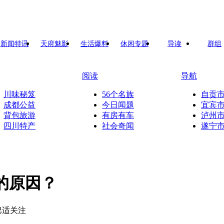
新闻特讯
天府魅影
生活爆料
休闲专题
导读
群组
阅读
导航
川味秘笈
56个名族
自贡
成都公益
今日闻题
宜宾
背包旅游
有房有车
泸州
四川特产
社会奇闻
遂宁
的原因？
巴适关注