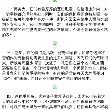
二：博美犬。它们有着厚厚的蓬松毛发，性格活泼外向，对
一切事物都充满好奇心，同时，它们的保护意识也特别强，会
提前防备可能发生的突发事件，所以它常常在陌生人面前会感
到不安和吠叫。它们也很聪明，对于各种手势指令学得很快，
精力充沛的它们也需要一定的日常锻炼，否则会导致偏激性格
的发生。
三：雪貂。它的特点是活跃、好奇和顽皮，如果你选择将
雪貂作为宠物特别需要注意的是卫生问题，因为它们的气味很
大。所以每周至少清理一次笼子，教它们在某个地方吃东西，
还要给它们准备一个日常活动地方和另一个睡觉的地方，耐心
是养育它们至关重要的特质，有趣的是雪貂每天大约需要14-
-15个小时睡眠，而且还不能睡在完全黑暗的环境中。
四：迷你垂耳兔。这种兔子非常受欢迎，因为它们有着大
大的眼睛和柔软的皮毛，外观非常可爱，它们很精致也很聪
明，可以在笼子里放一些玩具与它们玩耍，迷你垂耳兔不容易