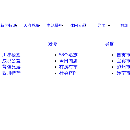
新闻特讯
天府魅影
生活爆料
休闲专题
导读
群组
阅读
导航
川味秘笈
56个名族
自贡
成都公益
今日闻题
宜宾
背包旅游
有房有车
泸州
四川特产
社会奇闻
遂宁