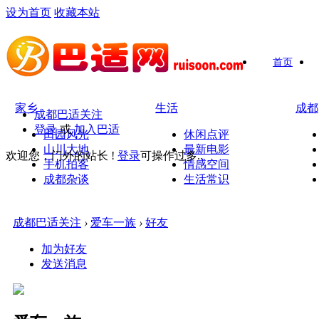
设为首页
收藏本站
首页
家乡
生活
成都
成都巴适关注
登录
或
加入巴适
田园风光
休闲点评
山川大地
最新电影
欢迎您，门外的站长 !
登录
可操作过多..
手机拍客
情感空间
成都杂谈
生活常识
成都巴适关注
›
爱车一族
›
好友
加为好友
发送消息