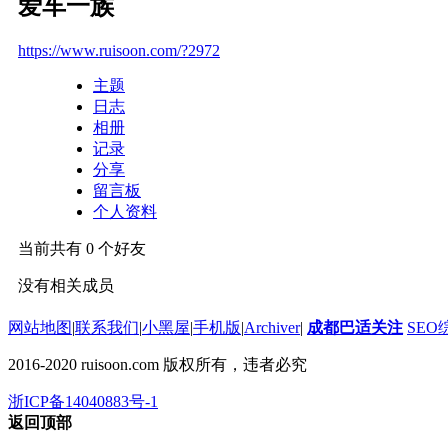
爱车一族
https://www.ruisoon.com/?2972
主题
日志
相册
记录
分享
留言板
个人资料
当前共有
0
个好友
没有相关成员
网站地图
|
联系我们
|
小黑屋
|
手机版
|
Archiver
|
成都巴适关注
SEO
2016-2020 ruisoon.com 版权所有，违者必究
浙ICP备14040883号-1
返回顶部